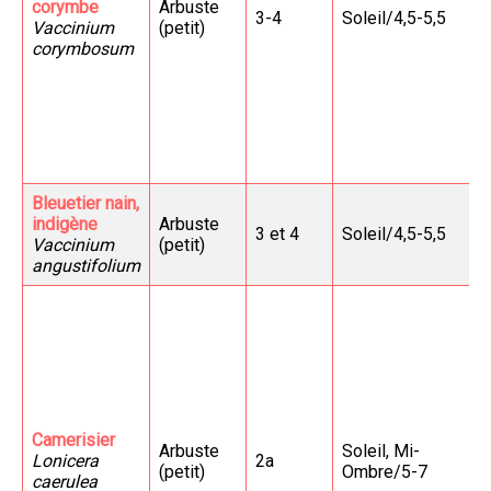
corymbe
Arbuste
3-4
Soleil/4,5-5,5
Vaccinium
(petit)
corymbosum
Bleuetier nain,
indigène
Arbuste
3 et 4
Soleil/4,5-5,5
Vaccinium
(petit)
angustifolium
Camerisier
Arbuste
Soleil, Mi-
Lonicera
2a
(petit)
Ombre/5-7
caerulea