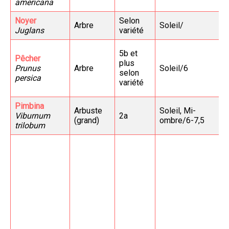
americana
Noyer
Selon
Arbre
Soleil/
Juglans
variété
5b et
Pêcher
plus
Prunus
Arbre
Soleil/6
selon
persica
variété
Pimbina
Arbuste
Soleil, Mi-
Viburnum
2a
(grand)
ombre/6-7,5
trilobum