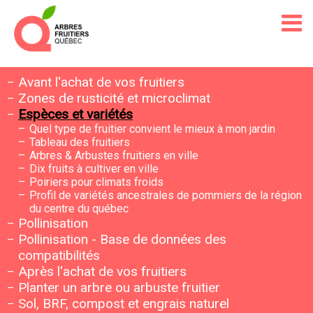
Avant l'achat de vos fruitiers
Zones de rusticité et microclimat
Espèces et variétés
Quel type de fruitier convient le mieux à mon jardin
Tableau des fruitiers
Arbres & Arbustes fruitiers en ville
Dix fruits à cultiver en ville
Poiriers pour climats froids
Profil de variétés ancestrales de pommiers de la région
du centre du québec
Pollinisation
Pollinisation - Base de données des
compatibilités
Après l'achat de vos fruitiers
Planter un arbre ou arbuste fruitier
Sol, BRF, compost et engrais naturel