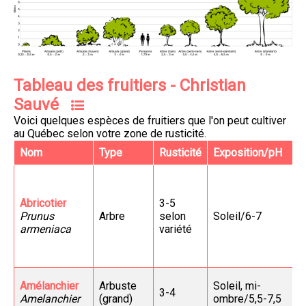
Tableau des fruitiers - Christian
Sauvé
Voici quelques espèces de fruitiers que l'on peut cultiver
au Québec selon votre zone de rusticité.
Nom
Type
Rusticité
Exposition/pH
Abricotier
3-5
Prunus
Arbre
selon
Soleil/6-7
armeniaca
variété
Amélanchier
Arbuste
Soleil, mi-
3-4
Amelanchier
(grand)
ombre/5,5-7,5