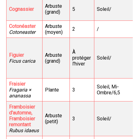
Arbuste
Cognassier
5
Soleil/
(grand)
Cotonéaster
Arbuste
2
/
Cotoneaster
(moyen)
À
Figuier
Arbuste
protéger
Soleil/
Ficus carica
(grand)
l'hiver
Fraisier
Soleil, Mi-
Fragaria ×
Plante
3
Ombre/6,5
ananassa
Framboisier
d'automne,
Arbuste
Framboisier
3
Soleil/
(petit)
remontant
Rubus idaeus