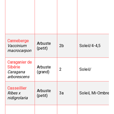
Canneberge
Arbuste
Vaccinium
2b
Soleil/4-4,5
(petit)
macrocarpon
Caraganier de
Sibérie
Arbuste
2
Soleil/
Caragana
(grand)
arborescens
Casseillier
Arbuste
Ribes x
3a
Soleil, Mi-Ombre/
(petit)
nidigrolaria