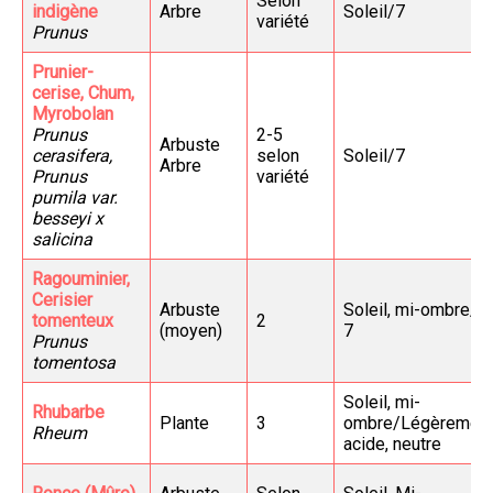
Selon
indigène
Arbre
Soleil/7
variété
Prunus
Prunier-
cerise, Chum,
Myrobolan
Prunus
2-5
Arbuste
cerasifera,
selon
Soleil/7
Arbre
Prunus
variété
pumila var.
besseyi x
salicina
Ragouminier,
Cerisier
Arbuste
Soleil, mi-ombre/6
tomenteux
2
(moyen)
7
Prunus
tomentosa
Soleil, mi-
Rhubarbe
Plante
3
ombre/Légèremen
Rheum
acide, neutre