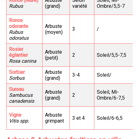
Ronce (Mûre)
Arbuste
Selon
Soleil, Mi-
Rubus
(grand)
variété
Ombre/5,5-7
Ronce
odorante
Arbuste
3
/
Rubus
(moyen)
odoratus
Rosier
Arbuste
églantier
2
Soleil/5,5-7,5
(petit)
Rosa canina
Sorbier
Arbuste
3-4
Soleil/
Sorbus
(grand)
Sureau
Arbuste
Soleil, Mi-
Sambucus
2
(grand)
Ombre/6-7,5
canadensis
Vigne
Arbuste
3 et 4
Soleil/6-6,5
Vitis spp.
grimpant