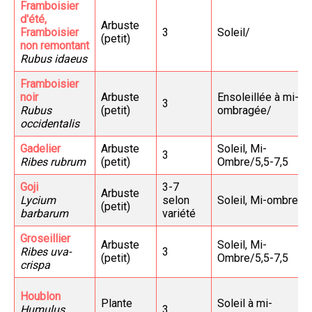
Framboisier
d'été,
Arbuste
Framboisier
3
Soleil/
(petit)
non remontant
Rubus idaeus
Framboisier
noir
Arbuste
Ensoleillée à mi-
3
Rubus
(petit)
ombragée/
occidentalis
Gadelier
Arbuste
Soleil, Mi-
3
Ribes rubrum
(petit)
Ombre/5,5-7,5
Goji
3-7
Arbuste
Lycium
selon
Soleil, Mi-ombre/
(petit)
barbarum
variété
Groseillier
Arbuste
Soleil, Mi-
Ribes uva-
3
(petit)
Ombre/5,5-7,5
crispa
Houblon
Plante
Soleil à mi-
Humulus
3