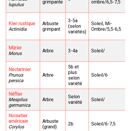
grimpante
ombre/6,5-7,5
lupulus
3-5a
Kiwi rustique
Arbuste
Soleil, Mi-
(selon
Actinidia
grimpant
Ombre/5,5-6,5
variétés)
Mûrier
Arbre
3-4a
Soleil/
Morus
5b et
Nectarinier
plus
Prunus
Arbre
Soleil/6
selon
persica
variété
Néflier
Selon
Mespilus
Arbre
Soleil/
variété
germanica
Noisetier
américain
Arbuste
2b
Soleil/6-7,5
Corylus
(grand)